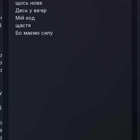
щось нове
Десь у вечір
ні.
Мій код
інієм,
щастя
Бо маємо силу
о.
рами,
олярно
у.
іту.
олоду,
агоні.
оду,