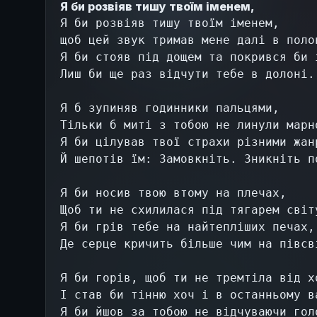
Я би розвіяв тишу твоїм іменем,
Я би розвіяв тишу твоїм іменем, 
щоб цей звук тримав мене далі в поло
Я би стояв під дощем та покрився би 
Лиш би ще раз відчути тебе в долоні.
Я б зупиняв годинники пальцями,
Тільки б миті з тобою не линули марн
Я би цілував твої страхи різними жан
Й шепотів їм: Замовкніть. Зникніть п
Я би носив твою втому на плечах,
Щоб ти не схилилася під тягарем світ
Я би грів тебе на найтепліших печах,
Де серце кричить більше чим на півсв
Я би горів, щоб ти не тремтіла від х
І став би тінню хоч і в останньому в
Я би йшов за тобою не відчуваючи гол