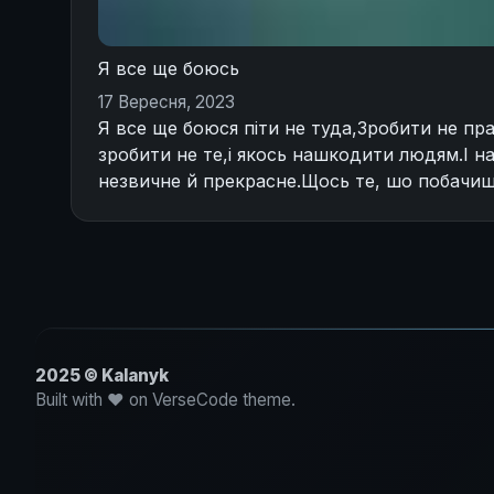
Я все ще боюсь
17 Вересня, 2023
Я все ще боюся піти не туда,Зробити не пр
зробити не те,і якось нашкодити людям.І на
незвичне й прекрасне.Щось те, шо побачиш і
2025 © Kalanyk
Built with ♥ on VerseCode theme.