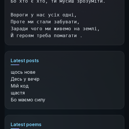
Бо хто є хто, ти мусиш зрозуміти.
Вороги у нас усіх одні,
Проте ми стали забувати,
Заради чого ми живемо на землі,
Й героям треба помагати .
Latest posts
щось нове
Десь у вечір
Мій код
щастя
Бо маємо силу
Latest poems