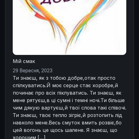
Мій смак
29 Вересня, 2023
Ти знаєш, як з тобою добре,отак просто
спілкуватись.Й моє серце стає хоробре,й
починає про всіх піклуватись. Ти знаєш, як
мене рятуєш,в ці сумні і темні ночі.Ти більше
чим дякую вартуєш,й твої слова такі співочі.
Ти знаєш, твоє тепло зігріє,й розтопить лід
навколо мене.Весь смуток вмить розвіє,бо
цей вогонь це щось шалене. Я знаєш, що
хорошим […]