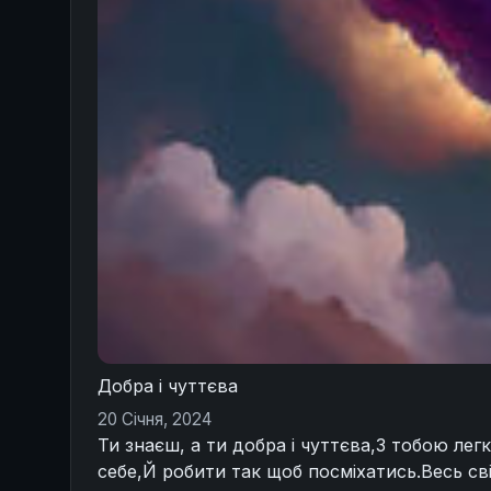
Добра і чуттєва
20 Січня, 2024
Ти знаєш, а ти добра і чуттєва,З тобою ле
себе,Й робити так щоб посміхатись.Весь св