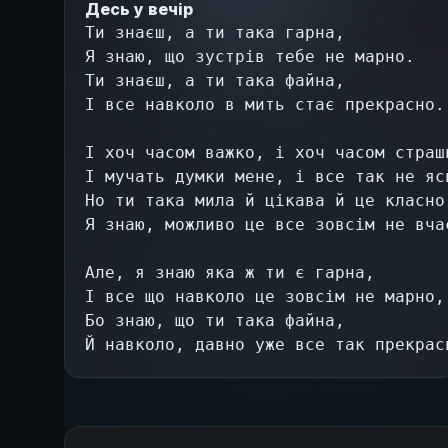
Десь у вечір
Ти знаєш, а ти така гарна,
Я знаю, що зустрів тебе не марно.
Ти знаєш, а ти така файна,
І все навколо в мить стає прекрасно.
І хоч часом важко, і хоч часом страш
І мучать думки мене, і все так не яс
Но ти така мила й цікава й це класно
Я знаю, можливо це все зовсім не вча
Але, я знаю яка ж ти є гарна,
І все що навколо це зовсім не марно,
Бо знаю, що ти така файна,
Й навколо, давно уже все так прекрас