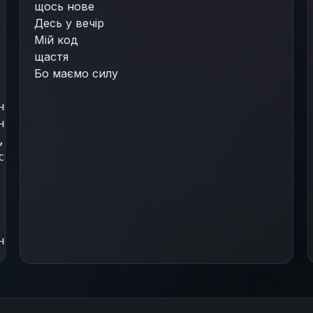
щось нове
Десь у вечір
Мій код
щастя
Бо маємо силу
но,
но.
,
сно.
но.