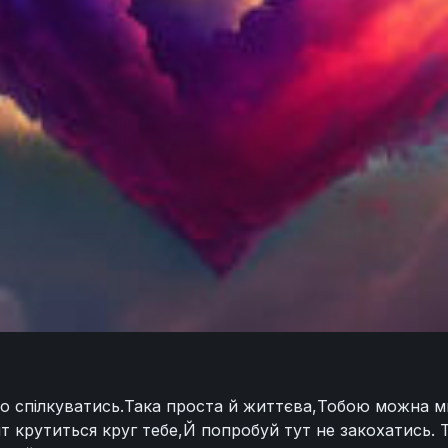
гко спілкуватись.Така проста й життєва,Тобою можна 
іт крутиться круг тебе,Й попробуй тут не закохатись.