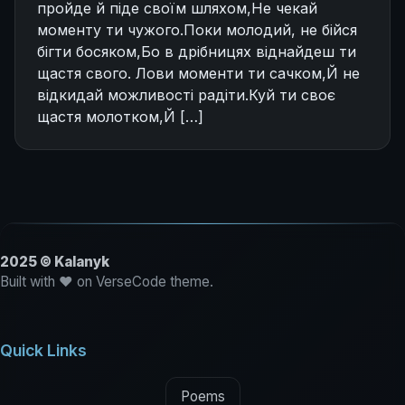
пройде й піде своїм шляхом,Не чекай
моменту ти чужого.Поки молодий, не бійся
бігти босяком,Бо в дрібницях віднайдеш ти
щастя свого. Лови моменти ти сачком,Й не
відкидай можливості радіти.Куй ти своє
щастя молотком,Й […]
2025 © Kalanyk
Built with ♥ on VerseCode theme.
Quick Links
Poems