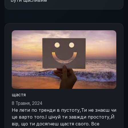
Бути щасливим
щастя
8 Травня, 2024
Не лети по тренди в пустоту,Ти не знаєш чи
це варто того.І цінуй ти завжди простоту,Й
вір, що ти досягнеш щастя свого. Все