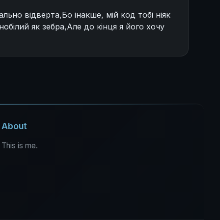
льно відверта,Бо інакше, мій код тобі ніяк
нобілий як зебра,Але до кінця я його хочу
About
This is me.