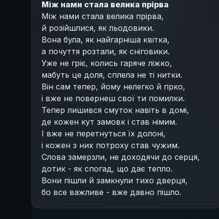
Між нами стала велика прірва
Між нами стала велика прірва,
й розійшлися, як льодовики.
Вона була, як найгарніша квітка,
а почуття розтали, як сніговики.
Уже не гріє, колись гаряче ліжко,
мабуть це доля, сплела не ті нитки.
Він сам тепер, йому нелегко й гірко,
і вже не повернеш свої ти помилки.
Тепер лишився смуток навіть в домі,
де кожен кут замовк і став німим.
І вже не перетнуться їх долоні,
і кожен з них потроху став чужим.
Слова замерзли, не доходячи до серця,
дотик - як спогад, що дає тепло.
Вони пішли й замкнули тихо дверця,
бо все важливе - вже давно пішло.