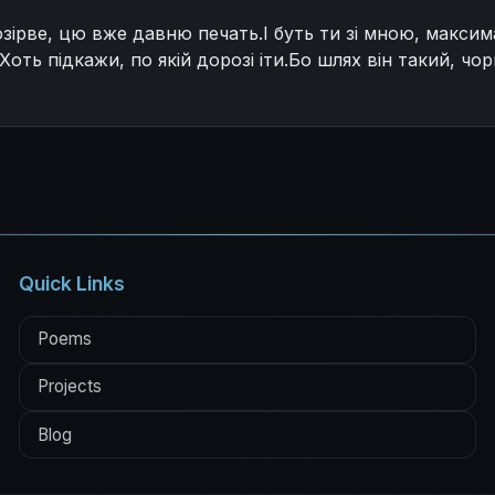
озірве, цю вже давню печать.І буть ти зі мною, максима
оть підкажи, по якій дорозі іти.Бо шлях він такий, чор
Quick Links
Poems
Projects
Blog