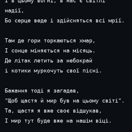
І в цьому вогні, в нас є світлі 
надії, 
Бо серце веде і здійсняться всі мрії.
Там де гори торкаються хмар, 
І сонце міняється на місяць. 
Де літак летить за небокрай 
і котики муркочуть свої пісні. 
Бажання тоді я загадав,
"Щоб щастя й мир був на цьому світі".
Та, щастя я вже своє відшукав,
І мир тут буде вже на нашім віці.