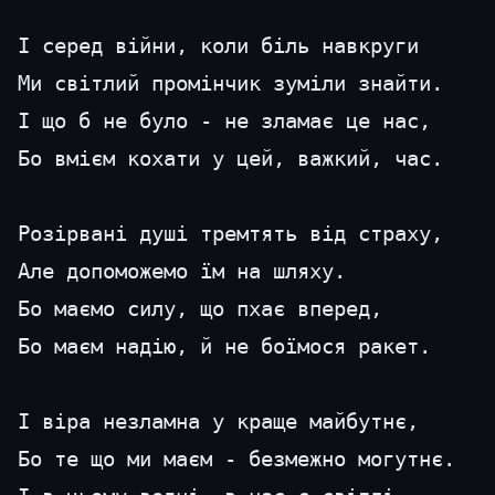
І серед війни, коли біль навкруги
Ми світлий промінчик зуміли знайти. 
І що б не було - не зламає це нас, 
Бо вмієм кохати у цей, важкий, час.
Розірвані душі тремтять від страху, 
Але допоможемо їм на шляху. 
Бо маємо силу, що пхає вперед, 
Бо маєм надію, й не боїмося ракет. 
І віра незламна у краще майбутнє, 
Бо те що ми маєм - безмежно могутнє. 