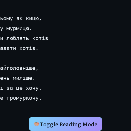
ьому як кицю,
у мурмицю.
и люблять котів
азати хотів.
айголовніше,
ень миліше.
і за це хочу,
е промуркочу.
Toggle Reading Mode