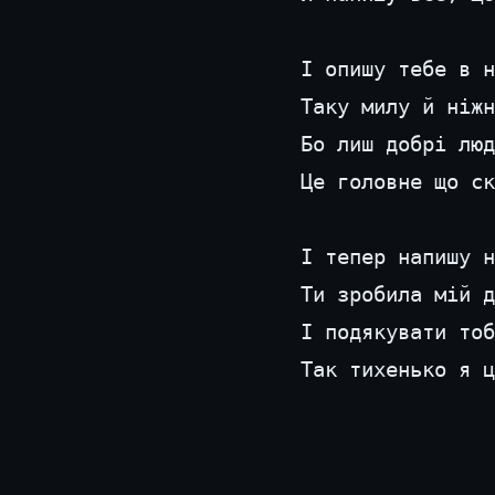
І опишу тебе в н
Таку милу й ніжн
Бо лиш добрі люд
Це головне що ск
І тепер напишу н
Ти зробила мій д
І подякувати тоб
Так тихенько я ц